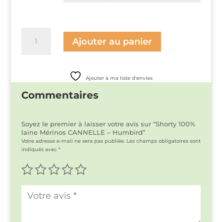
42,50€.
15,00€.
quantité
de
Ajouter au panier
Shorty
100%
laine
Mérinos
Ajouter à ma liste d'envies
CANNELLE
-
Commentaires
Humbird
Soyez le premier à laisser votre avis sur “Shorty 100%
laine Mérinos CANNELLE – Humbird”
Votre adresse e-mail ne sera pas publiée.
Les champs obligatoires sont
indiqués avec
*