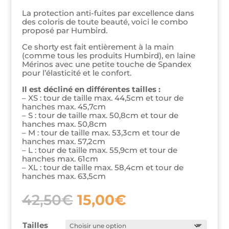
La protection anti-fuites par excellence dans
des coloris de toute beauté, voici le combo
proposé par Humbird.
Ce shorty est fait entièrement à la main
(comme tous les produits Humbird), en laine
Mérinos avec une petite touche de Spandex
pour l’élasticité et le confort.
Il est décliné en différentes tailles :
– XS : tour de taille max. 44,5cm et tour de
hanches max. 45,7cm
– S : tour de taille max. 50,8cm et tour de
hanches max. 50,8cm
– M : tour de taille max. 53,3cm et tour de
hanches max. 57,2cm
– L : tour de taille max. 55,9cm et tour de
hanches max. 61cm
– XL : tour de taille max. 58,4cm et tour de
hanches max. 63,5cm
Le
Le
42,50
€
15,00
€
prix
prix
initial
actuel
était :
est :
Tailles