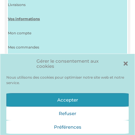
Livraisons
Vos informations
Mon compte
Mes commandes
Gérer le consentement aux
J’ai perdu mon mot de passe
cookies
Déconnexion
Nous utilisons des cookies pour optimiser notre site web et notre
service.
Ma liste d’envies
Des produits me plaisent mais je suis indécis(e) ? Pas de
Accepter
problème, pour les garder en mémoire…
J’accède à ma liste d’envie !
Refuser
Préférences
Qui sommes nous ?