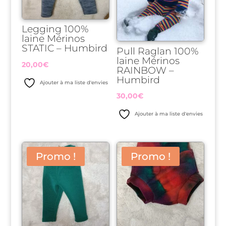
Legging 100%
laine Mérinos
STATIC – Humbird
Pull Raglan 100%
laine Mérinos
20,00
€
RAINBOW –
Humbird
Ajouter à ma liste d'envies
30,00
€
Ajouter à ma liste d'envies
Promo !
Promo !