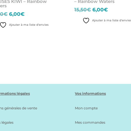
ISES KIWI – Rainbow
– Rainbow Waters
ers
Le
Le
15,50
€
6,00
€
Le
Le
50
€
6,00
€
prix
prix
prix
prix
Ajouter à ma liste d'envie
initial
actuel
Ajouter à ma liste d'envies
initial
actuel
était :
est :
était :
est :
15,50€.
6,00€.
15,50€.
6,00€.
rmations légales
Vos informations
ns générales de vente
Mon compte
 légales
Mes commandes