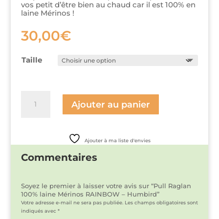
vos petit d’être bien au chaud car il est 100% en
laine Mérinos !
30,00
€
Taille
quantité
de
Ajouter au panier
Pull
Raglan
100%
laine
Ajouter à ma liste d'envies
Mérinos
RAINBOW
Commentaires
-
Humbird
Soyez le premier à laisser votre avis sur “Pull Raglan
100% laine Mérinos RAINBOW – Humbird”
Votre adresse e-mail ne sera pas publiée.
Les champs obligatoires sont
indiqués avec
*