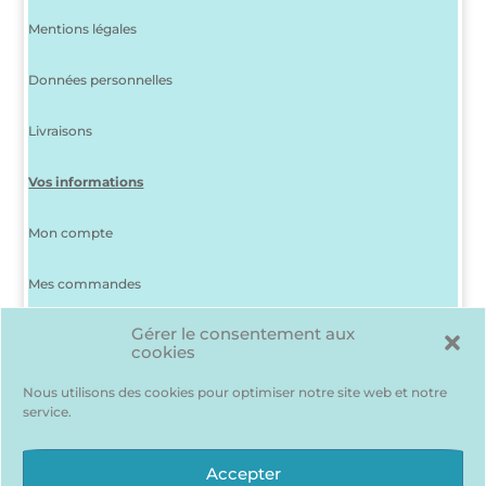
Mentions légales
Données personnelles
Livraisons
Vos informations
Mon compte
Mes commandes
Gérer le consentement aux
J’ai perdu mon mot de passe
cookies
Déconnexion
Nous utilisons des cookies pour optimiser notre site web et notre
service.
Ma liste d’envies
Des produits me plaisent mais je suis indécis(e) ? Pas de
Accepter