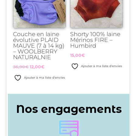
Couche en laine
Shorty 100% laine
évolutive PLAID
Mérinos FIRE –
MAUVE (7 à 14 kg)
Humbird
– WOOLBERRY
15,00
€
NATURALNIE
Le
Le
36,90
€
12,00
€
Ajouter à ma liste d'envies
prix
prix
Ajouter à ma liste d'envies
initial
actuel
était :
est :
36,90€.
12,00€.
Nos engagements