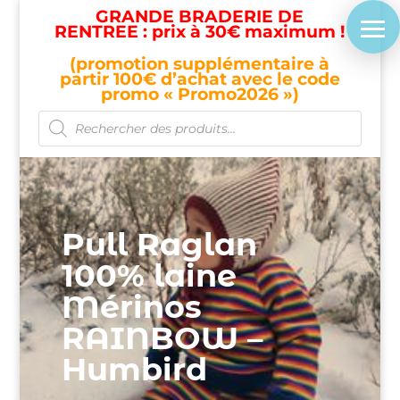
GRANDE BRADERIE DE
RENTREE : prix à 30€ maximum !
(promotion supplémentaire à
partir 100€ d’achat avec le code
promo « Promo2026 »)
Recherche
de
produits
Pull Raglan
100% laine
Mérinos
RAINBOW –
Humbird