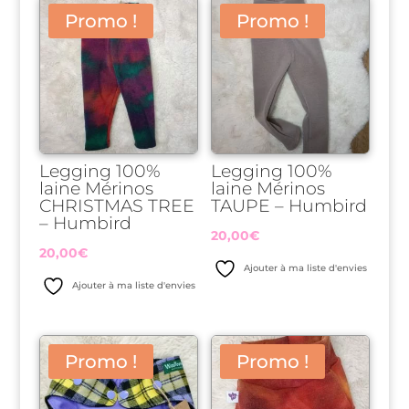
Promo !
Promo !
Legging 100%
Legging 100%
laine Mérinos
laine Mérinos
CHRISTMAS TREE
TAUPE – Humbird
– Humbird
20,00
€
20,00
€
Ajouter à ma liste d'envies
Ajouter à ma liste d'envies
Promo !
Promo !