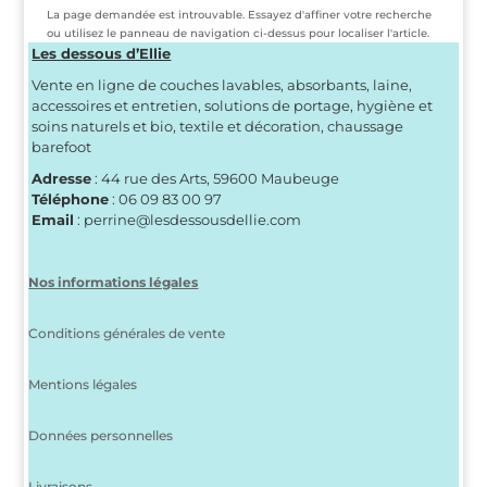
La page demandée est introuvable. Essayez d'affiner votre recherche
ou utilisez le panneau de navigation ci-dessus pour localiser l'article.
Les dessous d’Ellie
Vente en ligne de couches lavables, absorbants, laine,
accessoires et entretien, solutions de portage, hygiène et
soins naturels et bio, textile et décoration, chaussage
barefoot
Adresse
: 44 rue des Arts, 59600 Maubeuge
Téléphone
: 06 09 83 00 97
Email
: perrine@lesdessousdellie.com
Nos informations légales
Conditions générales de vente
Mentions légales
Données personnelles
Livraisons