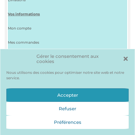
Vos informations
Mon compte
Mes commandes
Gérer le consentement aux
J’ai perdu mon mot de passe
cookies
Déconnexion
Nous utilisons des cookies pour optimiser notre site web et notre
service.
Ma liste d’envies
Des produits me plaisent mais je suis indécis(e) ? Pas de
Accepter
problème, pour les garder en mémoire…
J’accède à ma liste d’envie !
Refuser
Préférences
Qui sommes nous ?