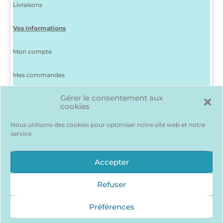
Livraisons
Vos informations
Mon compte
Mes commandes
Gérer le consentement aux
J’ai perdu mon mot de passe
cookies
Déconnexion
Nous utilisons des cookies pour optimiser notre site web et notre
service.
Ma liste d’envies
Des produits me plaisent mais je suis indécis(e) ? Pas de
Accepter
problème, pour les garder en mémoire…
J’accède à ma liste d’envie !
Refuser
Préférences
Qui sommes nous ?