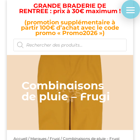
GRANDE BRADERIE DE
RENTREE : prix à 30€ maximum !
(promotion supplémentaire à
partir 100€ d’achat avec le code
promo « Promo2026 »)
Recherche
de
produits
Combinaisons
de pluie – Frugi
Accueil
/
Marques
/
Frugi
/ Combinaisons de pluie – Frugi