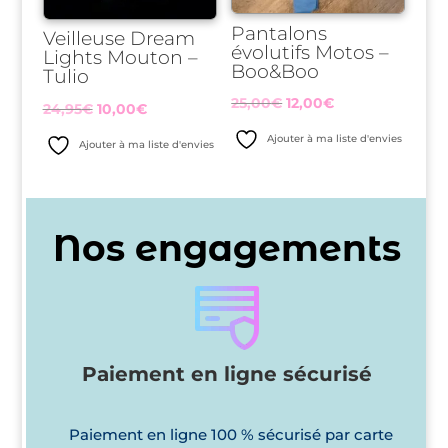
Pantalons
Veilleuse Dream
évolutifs Motos –
Lights Mouton –
Boo&Boo
Tulio
Le
Le
25,00
€
12,00
€
Le
Le
24,95
€
10,00
€
prix
prix
prix
prix
Ajouter à ma liste d'envies
Ajouter à ma liste d'envies
initial
actuel
initial
actuel
était :
est :
était :
est :
25,00€.
12,00€.
24,95€.
10,00€.
Nos engagements
Paiement en ligne sécurisé
Paiement en ligne 100 % sécurisé par carte