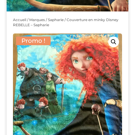
Accueil
/
Marques
/
Sapharie
/ Couverture en minky Disney
REBELLE – Sapharie
Promo !