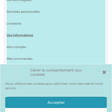
Données personnelles
Livraisons
Vos informations
Mon compte
Mes commandes
Gérer le consentement aux
J’ai perdu mon mot de passe
cookies
Déconnexion
Nous utilisons des cookies pour optimiser notre site web et notre
service.
Ma liste d’envies
Des produits me plaisent mais je suis indécis(e) ? Pas de
Accepter
problème, pour les garder en mémoire…