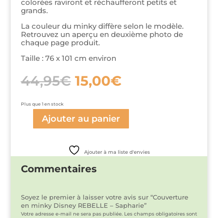
colorées raviront et réchaufferont petits et
grands.
La couleur du minky diffère selon le modèle.
Retrouvez un aperçu en deuxième photo de
chaque page produit.
Taille : 76 x 101 cm environ
Le
Le
44,95
€
15,00
€
prix
prix
initial
actuel
était :
est :
Plus que 1 en stock
44,95€.
15,00€.
Ajouter au panier
quantité
de
Couverture
en
Ajouter à ma liste d'envies
minky
Disney
Commentaires
REBELLE
-
Sapharie
Soyez le premier à laisser votre avis sur “Couverture
en minky Disney REBELLE – Sapharie”
Votre adresse e-mail ne sera pas publiée.
Les champs obligatoires sont