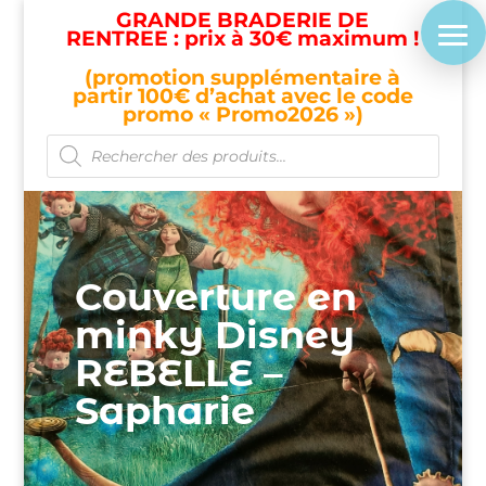
GRANDE BRADERIE DE
RENTREE : prix à 30€ maximum !
(promotion supplémentaire à
partir 100€ d’achat avec le code
promo « Promo2026 »)
Recherche
de
produits
Couverture en
minky Disney
REBELLE –
Sapharie