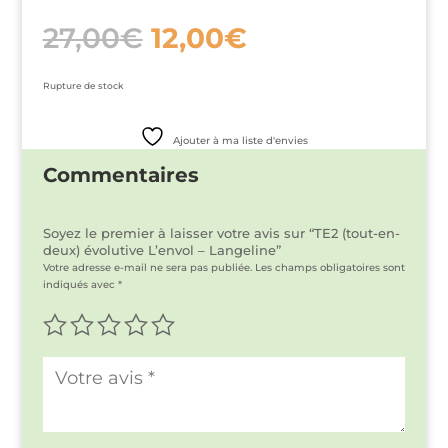
Le
Le
27,00
€
12,00
€
prix
prix
initial
actuel
était :
est :
Rupture de stock
27,00€.
12,00€.
Ajouter à ma liste d'envies
Commentaires
Soyez le premier à laisser votre avis sur “TE2 (tout-en-
deux) évolutive L’envol – Langeline”
Votre adresse e-mail ne sera pas publiée.
Les champs obligatoires sont
indiqués avec
*