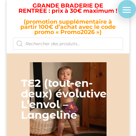
GRANDE BRADERIE DE
RENTREE : prix à 30€ maximum !
(promotion supplémentaire à
partir 100€ d’achat avec le code
promo « Promo2026 »)
Recherche
de
produits
TE2 (tout-en-
deux) évolutive
L’envol –
Langeline