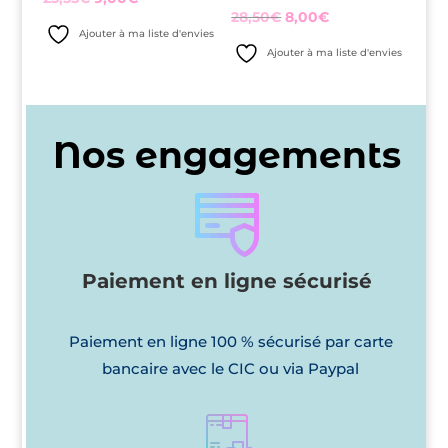
Le
Le
28,50
€
8,00
€
prix
prix
Ajouter à ma liste d'envies
prix
prix
initial
actuel
Ajouter à ma liste d'envies
initial
actuel
était :
est :
était :
est :
25,55€.
9,00€.
28,50€.
8,00€.
Nos engagements
Paiement en ligne sécurisé
Paiement en ligne 100 % sécurisé par carte
bancaire avec le CIC ou via Paypal