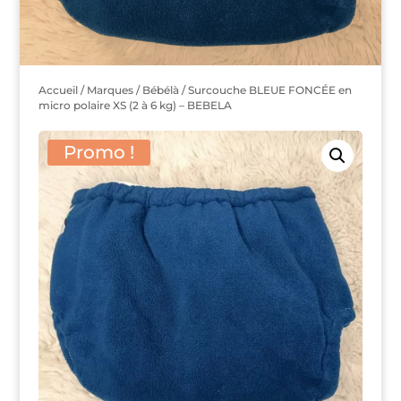
Accueil
/
Marques
/
Bébélà
/ Surcouche BLEUE FONCÉE en
micro polaire XS (2 à 6 kg) – BEBELA
Promo !