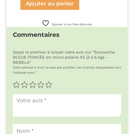
17,00€.
5,00€.
Ajouter au panier
quantité
de
Surcouche
BLEUE
Ajouter à ma liste d'envies
FONCÉE
en
Commentaires
micro
polaire
XS
(2
Soyez le premier à laisser votre avis sur “Surcouche
à
BLEUE FONCÉE en micro polaire XS (2 à 6 kg) –
6
BEBELA”
kg)
Votre adresse e-mail ne sera pas publiée.
Les champs obligatoires sont
-
indiqués avec
*
BEBELA