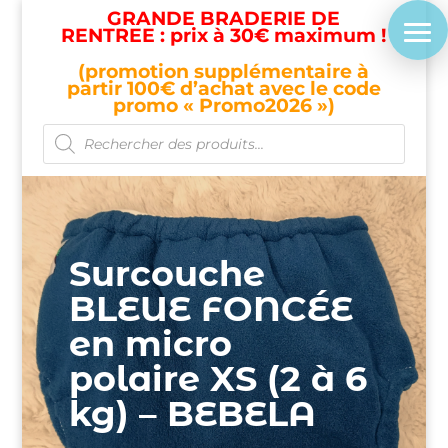
GRANDE BRADERIE DE
RENTREE : prix à 30€ maximum !
(promotion supplémentaire à
partir 100€ d’achat avec le code
promo « Promo2026 »)
Recherche
de
produits
Surcouche
BLEUE FONCÉE
en micro
polaire XS (2 à 6
kg) – BEBELA