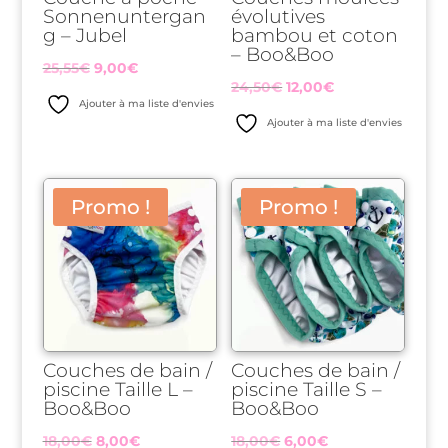
Sonnenuntergan
évolutives
g – Jubel
bambou et coton
– Boo&Boo
Le
Le
25,55
€
9,00
€
Le
Le
24,50
€
12,00
€
prix
prix
Ajouter à ma liste d'envies
prix
prix
initial
actuel
Ajouter à ma liste d'envies
initial
actuel
était :
est :
était :
est :
25,55€.
9,00€.
24,50€.
12,00€.
Promo !
Promo !
Couches de bain /
Couches de bain /
piscine Taille L –
piscine Taille S –
Boo&Boo
Boo&Boo
Le
Le
Le
Le
18,00
€
8,00
€
18,00
€
6,00
€