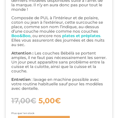
derniers modèles disponibles suite à l’arrêt de
la marque. Il n’y en aura donc pas pour tout le
monde !
Composée de PUL à l’intérieur et de polaire,
coton ou jean à l’extérieur, cette surcouche se
place, comme son nom l’indique, au-dessus
d’une couche moulée comme nos couches
Boo&Boo
, ou encore nos
plates et préplates
.
Elles vous assureront des journées et des nuits
au sec.
Attention :
Les couches Bébélà se portent
amples, il ne faut pas nécessairement les serrer.
Un jour peut apparaître sans problème entre la
cuisse et la culotte, ainsi que la cuisse et la
couche.
Entretien
: lavage en machine possible avec
votre routine habituelle sauf pour les modèles
avec dentelle.
Le
Le
17,00
€
5,00
€
prix
prix
initial
actuel
était :
est :
Plus que 1 en stock