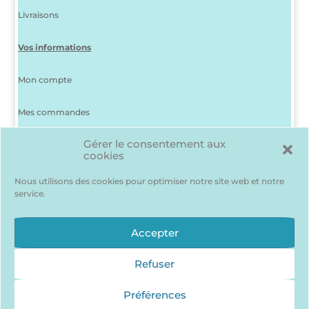
Livraisons
Vos informations
Mon compte
Mes commandes
Gérer le consentement aux
J’ai perdu mon mot de passe
cookies
Déconnexion
Nous utilisons des cookies pour optimiser notre site web et notre
service.
Ma liste d’envies
Des produits me plaisent mais je suis indécis(e) ? Pas de
Accepter
problème, pour les garder en mémoire…
J’accède à ma liste d’envie !
Refuser
Préférences
Qui sommes nous ?