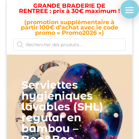
GRANDE BRADERIE DE
RENTREE : prix à 30€ maximum !
(promotion supplémentaire à
partir 100€ d’achat avec le code
promo « Promo2026 »)
Recherche
de
produits
Serviettes
hygiéniques
lavables (SHL)
regular en
bambou –