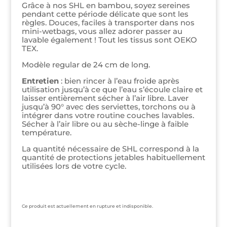
sur 5
Grâce à nos SHL en bambou, soyez sereines
basé sur
pendant cette période délicate que sont les
notation
règles. Douces, faciles à transporter dans nos
client
mini-wetbags, vous allez adorer passer au
lavable également ! Tout les tissus sont OEKO
TEX.
Modèle regular de 24 cm de long.
Entretien
: bien rincer à l’eau froide après
utilisation jusqu’à ce que l’eau s’écoule claire et
laisser entièrement sécher à l’air libre. Laver
jusqu’à 90° avec des serviettes, torchons ou à
intégrer dans votre routine couches lavables.
Sécher à l’air libre ou au sèche-linge à faible
température.
La quantité nécessaire de SHL correspond à la
quantité de protections jetables habituellement
utilisées lors de votre cycle.
Ce produit est actuellement en rupture et indisponible.