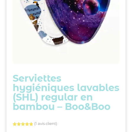
Serviettes
hygiéniques lavables
(SHL) regular en
bambou – Boo&Boo
(
1
avis client)
Noté
5.00