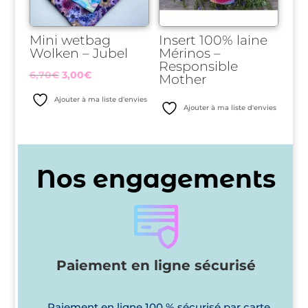
Mini wetbag
Insert 100% laine
Wolken – Jubel
Mérinos –
Responsible
Le
Le
6,70
€
3,00
€
Mother
prix
prix
Ajouter à ma liste d'envies
Ajouter à ma liste d'envies
initial
actuel
était :
est :
6,70€.
3,00€.
Nos engagements
Paiement en ligne sécurisé
Paiement en ligne 100 % sécurisé par carte