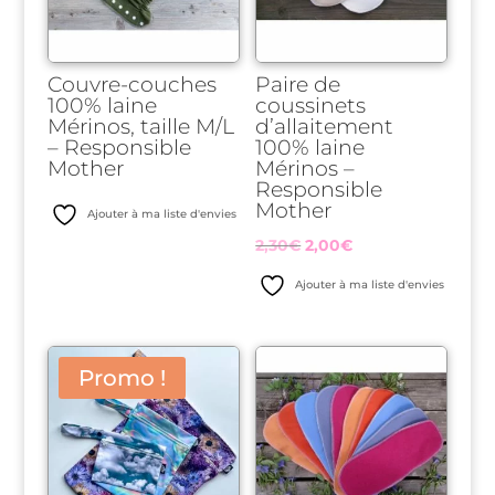
Couvre-couches
Paire de
100% laine
coussinets
Mérinos, taille M/L
d’allaitement
– Responsible
100% laine
Mother
Mérinos –
Responsible
Mother
Ajouter à ma liste d'envies
Le
Le
2,30
€
2,00
€
prix
prix
Ajouter à ma liste d'envies
initial
actuel
était :
est :
2,30€.
2,00€.
Promo !