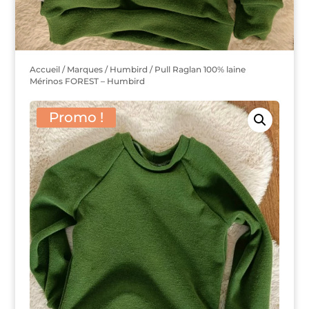
Accueil
/
Marques
/
Humbird
/ Pull Raglan 100% laine
Mérinos FOREST – Humbird
Promo !