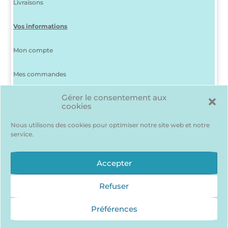
Livraisons
Vos informations
Mon compte
Mes commandes
Gérer le consentement aux
J’ai perdu mon mot de passe
cookies
Déconnexion
Nous utilisons des cookies pour optimiser notre site web et notre
service.
Ma liste d’envies
Des produits me plaisent mais je suis indécis(e) ? Pas de
Accepter
problème, pour les garder en mémoire…
J’accède à ma liste d’envie !
Refuser
Préférences
Qui sommes nous ?