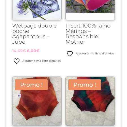
Wetbags double
Insert 100% laine
poche
Mérinos –
Agapanthus –
Responsible
Jubel
Mother
Le
Le
14,69
€
6,00
€
Ajouter à ma liste d'envies
prix
prix
Ajouter à ma liste d'envies
initial
actuel
était :
est :
14,69€.
6,00€.
Promo !
Promo !