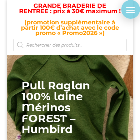
GRANDE BRADERIE DE
RENTREE : prix à 30€ maximum !
(promotion supplémentaire à
partir 100€ d’achat avec le code
promo « Promo2026 »)
Recherche
de
produits
Pull Raglan
100% laine
Mérinos
FOREST –
Humbird