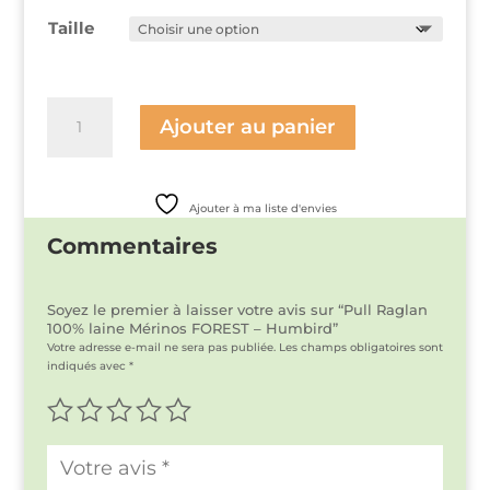
Taille
quantité
de
Ajouter au panier
Pull
Raglan
100%
laine
Ajouter à ma liste d'envies
Mérinos
FOREST
Commentaires
-
Humbird
Soyez le premier à laisser votre avis sur “Pull Raglan
100% laine Mérinos FOREST – Humbird”
Votre adresse e-mail ne sera pas publiée.
Les champs obligatoires sont
indiqués avec
*