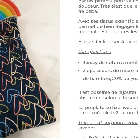
par les parents pour sa fi
douceur. Très élastique, e
de bébé.
Avec ses tissus extensibles
permet de bien dégager l
optimale. Effet petites fes
Elle se décline sur 4 tailles 
Composition :
Jersey de coton à motif
2 épaisseurs de micro 
de bambou, 20% polyes
Il est possible de rajoute
absorbant selon le besoin 
La préplate se fixe avec u
imperméable te2 ou un sh
Taille et absorption avant
lavages
– Taille S : de 2 à 6 kgs – 