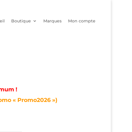
eil
Boutique
Marques
Mon compte
imum !
romo « Promo2026 »)