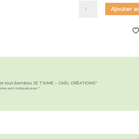
quantité
de
Ajouter a
Préplate
tout
bambou
JE
T'AIME
-
CAËL
CRÉATIONS
éplate tout bambou JE T’AIME – CAËL CRÉATIONS”
ires sont indiqués avec
*