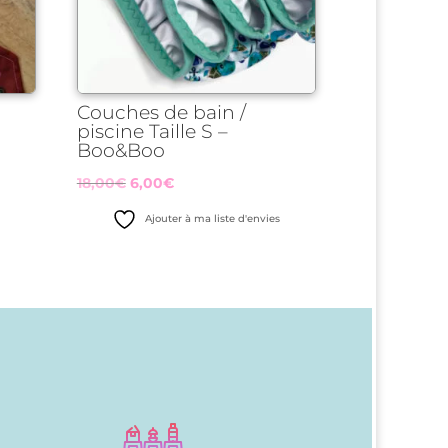
Couches de bain /
piscine Taille S –
Boo&Boo
Le
Le
18,00
€
6,00
€
s
prix
prix
Ajouter à ma liste d'envies
initial
actuel
était :
est :
18,00€.
6,00€.