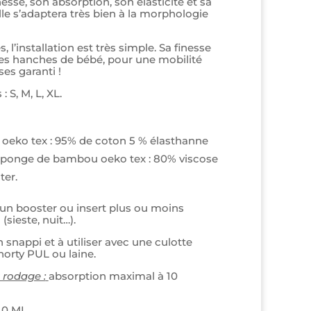
nesse, son absorption, son élasticité et sa
lle s’adaptera très bien à la morphologie
, l’installation est très simple. Sa finesse
es hanches de bébé, pour une mobilité
ses garanti !
: S, M, L, XL.
 oeko tex : 95% de coton 5 % élasthanne
éponge de bambou oeko tex : 80% viscose
ter.
r un booster ou insert plus ou moins
(sieste, nuit…).
n snappi et à utiliser avec une culotte
orty PUL ou laine.
 rodage :
absorption maximal à 10
140 ML