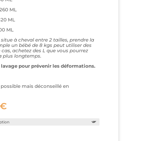
– 260 ML
 320 ML
 400 ML
 situe à cheval entre 2 tailles, prendre la
mple un bébé de 8 kgs peut utiliser des
ce cas, achetez des L que vous pourrez
era plus longtemps.
 lavage pour prévenir les déformations.
possible mais déconseillé en
Plage
€
de
prix :
6,00€
à
7,00€