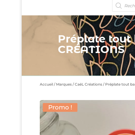
Recherche
de
produits
Préplate tou
CRÉATIONS
Accueil
/
Marques
/
CaëL Créations
/ Préplate tout 
Promo !