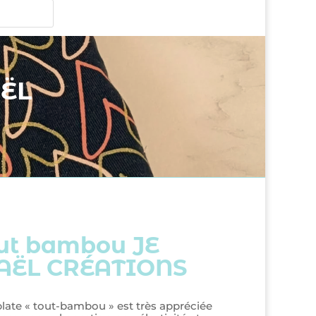
AËL
out bambou JE
CAËL CRÉATIONS
réplate « tout-bambou » est très appréciée