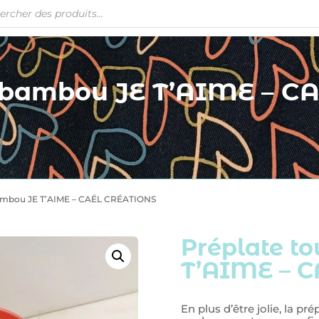
t bambou JE T’AIME – C
bambou JE T’AIME – CAËL CRÉATIONS
Préplate t
T’AIME – 
En plus d’être jolie, la p