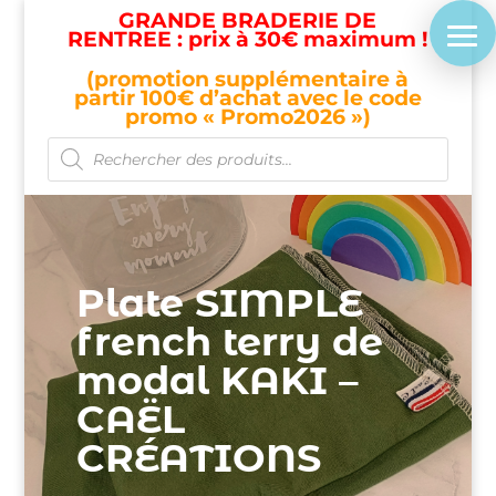
GRANDE BRADERIE DE
RENTREE : prix à 30€ maximum !
(promotion supplémentaire à
partir 100€ d’achat avec le code
promo « Promo2026 »)
Recherche
de
produits
Plate SIMPLE
french terry de
modal KAKI –
CAËL
CRÉATIONS