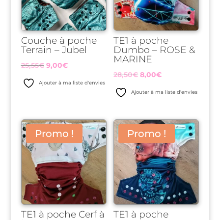
Couche à poche
TE1 à poche
Terrain – Jubel
Dumbo – ROSE &
MARINE
Le
Le
25,55
€
9,00
€
Le
Le
28,50
€
8,00
€
prix
prix
Ajouter à ma liste d'envies
prix
prix
initial
actuel
Ajouter à ma liste d'envies
initial
actuel
était :
est :
était :
est :
25,55€.
9,00€.
28,50€.
8,00€.
Promo !
Promo !
TE1 à poche Cerf à
TE1 à poche