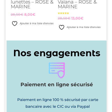
lunettes – ROSE &
Vaïana – ROSE &
MARINE
MARINE
Le
Le
28,50
€
8,00
€
Note
Le
Le
28,50
€
13,00
€
5.00
prix
prix
sur 5
Ajouter à ma liste d'envies
prix
prix
initial
actuel
Ajouter à ma liste d'envies
initial
actuel
était :
est :
était :
est :
28,50€.
8,00€.
28,50€.
13,00€.
Nos engagements
Paiement en ligne sécurisé
Paiement en ligne 100 % sécurisé par carte
bancaire avec le CIC ou via Paypal