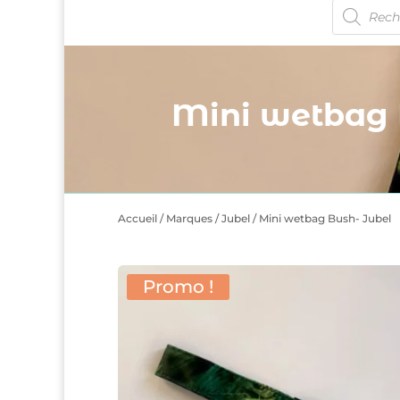
Recherche
de
produits
Mini wetbag 
Accueil
/
Marques
/
Jubel
/ Mini wetbag Bush- Jubel
Promo !