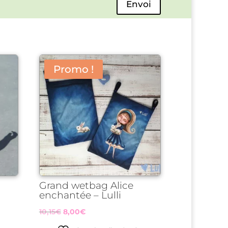
Envoi
Promo !
Grand wetbag Alice
enchantée – Lulli
Le
Le
10,15
€
8,00
€
prix
prix