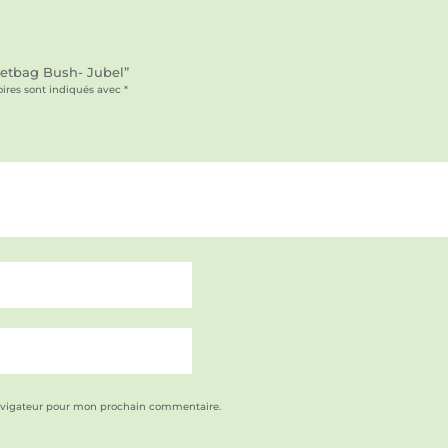
 wetbag Bush- Jubel”
ires sont indiqués avec
*
avigateur pour mon prochain commentaire.