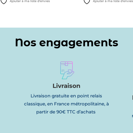
Ajouter à ma liste d'envies
Ajouter à ma liste d'envie
initial
actuel
initial
actuel
était :
est :
était :
est :
25,55€.
9,00€.
25,55€.
10,00€.
Nos engagements
Livraison
Livraison gratuite en point relais
classique, en France métropolitaine, à
partir de 90€ TTC d’achats
l