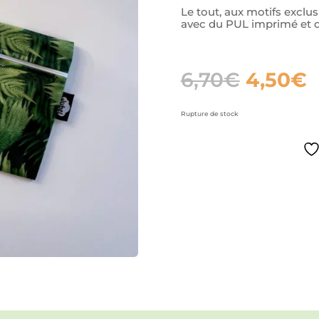
Le tout, aux motifs exclu
avec du PUL imprimé et d
Le
L
6,70
€
4,50
€
prix
p
initial
a
était :
e
Rupture de stock
6,70€.
4