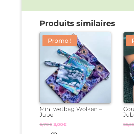
Produits similaires
Promo !
Mini wetbag Wolken –
Cou
Jubel
Jub
Le
Le
6,70
€
3,00
€
25,5
prix
prix