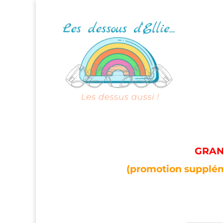
GRAND
(promotion supplém