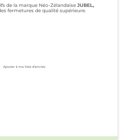
sifs de la marque Néo-Zélandaise
JUBEL,
es fermetures de qualité supérieure.
e
rix
ctuel
st :
,50€.
Ajouter à ma liste d'envies