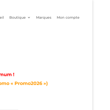
eil
Boutique
Marques
Mon compte
imum !
romo « Promo2026 »)