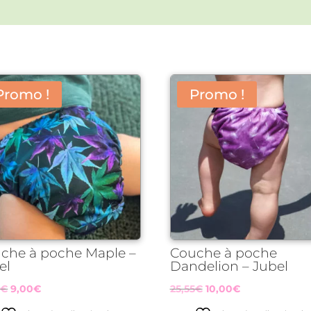
Promo !
Promo !
che à poche Maple –
Couche à poche
el
Dandelion – Jubel
Le
Le
Le
Le
5
€
9,00
€
25,55
€
10,00
€
prix
prix
prix
prix