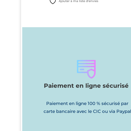
Ajouter à ma liste d'envies
initial
actuel
était :
est :
6,70€.
3,00€.
Paiement en ligne sécurisé
Paiement en ligne 100 % sécurisé par
carte bancaire avec le CIC ou via Paypa