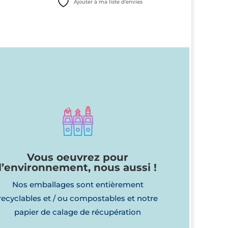
s
Ajouter à ma liste d'envies
initial
actuel
était :
est :
10,15€.
8,00€.
Vous oeuvrez pour
l’environnement, nous aussi !
Nos emballages sont entièrement
recyclables et / ou compostables et notre
papier de calage de récupération