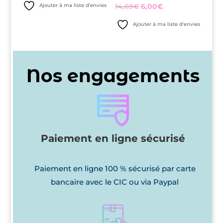
prix
prix
Le
Le
Ajouter à ma liste d'envies
14,69
€
6,00
€
initial
actuel
prix
prix
Ajouter à ma liste d'envies
était :
est :
initial
actuel
6,70€.
3,00€.
était :
est :
14,69€.
6,00€.
Nos engagements
Paiement en ligne sécurisé
Paiement en ligne 100 % sécurisé par carte
bancaire avec le CIC ou via Paypal