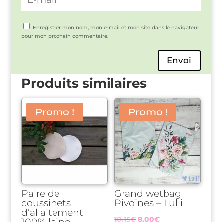
Enregistrer mon nom, mon e-mail et mon site dans le navigateur
pour mon prochain commentaire.
Envoi
Produits similaires
Promo !
Promo !
Paire de
Grand wetbag
coussinets
Pivoines – Lulli
d’allaitement
Le
Le
10,15
€
8,00
€
100% laine