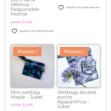
Mérinos –
prix
prix
Ajouter à ma liste d'envies
Responsible
initial
actuel
Mother
était :
est :
Le
Le
2,30
€
2,00
€
10,15€.
8,00€.
prix
prix
Ajouter à ma liste d'envies
initial
actuel
était :
est :
2,30€.
2,00€.
Promo !
Promo !
Mini wetbag
Wetbags double
Maple – Jubel
poche
Agapanthus –
Le
Le
6,70
€
3,00
€
Jubel