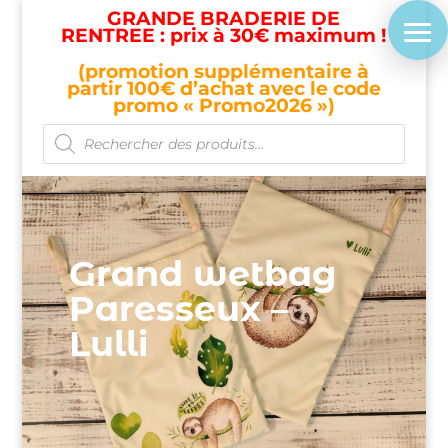
GRANDE BRADERIE DE
RENTREE : prix à 30€ maximum !
(promotion supplémentaire à
partir 100€ d’achat avec le code
promo « Promo2026 »)
Recherche
de
produits
Grand wetbag
Paresseux –
Lulli