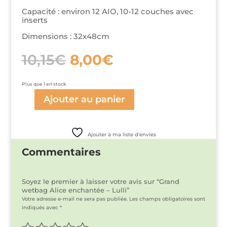
Capacité : environ 12 AIO, 10-12 couches avec
inserts
Dimensions : 32x48cm
Le
Le
10,15
€
8,00
€
prix
prix
initial
actuel
était :
est :
Plus que 1 en stock
10,15€.
8,00€.
Ajouter au panier
quantité
de
Grand
wetbag
Ajouter à ma liste d'envies
Alice
enchantée
Commentaires
-
Lulli
Soyez le premier à laisser votre avis sur “Grand
wetbag Alice enchantée – Lulli”
Votre adresse e-mail ne sera pas publiée.
Les champs obligatoires sont
indiqués avec
*