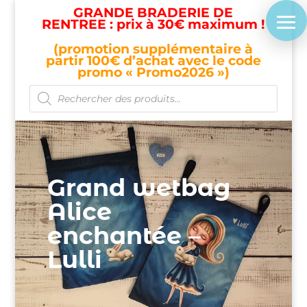
GRANDE BRADERIE DE
RENTREE : prix à 30€ maximum !
(promotion supplémentaire à
partir 100€ d’achat avec le code
promo « Promo2026 »)
Recherche
de
produits
Grand wetbag
Alice
enchantée –
Lulli