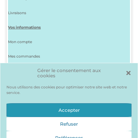
Livraisons
Vos informations
Mon compte
Mes commandes
Gérer le consentement aux
J’ai perdu mon mot de passe
cookies
Déconnexion
Nous utilisons des cookies pour optimiser notre site web et notre
service.
Ma liste d’envies
Des produits me plaisent mais je suis indécis(e) ? Pas de
Accepter
problème, pour les garder en mémoire…
J’accède à ma liste d’envie !
Refuser
Préférences
Qui sommes nous ?