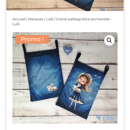
Accueil
/
Marques
/
Lulli
/ Grand wetbag Alice enchantée –
Lulli
Promo !