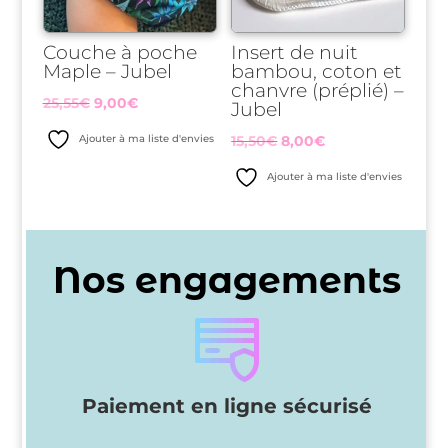
Couche à poche
Insert de nuit
Maple – Jubel
bambou, coton et
chanvre (préplié) –
Le
Le
25,55
€
9,00
€
Jubel
prix
prix
Le
Le
Ajouter à ma liste d'envies
15,50
€
8,00
€
initial
actuel
prix
prix
Ajouter à ma liste d'envies
était :
est :
initial
actuel
25,55€.
9,00€.
était :
est :
15,50€.
8,00€.
Nos engagements
Paiement en ligne sécurisé