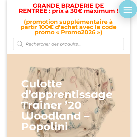
GRANDE BRADERIE DE
RENTREE : prix à 30€ maximum !
(promotion supplémentaire à
partir 100€ d’achat avec le code
promo « Promo2026 »)
Recherche
de
produits
Culotte
d’apprentissage
Trainer ’20
Woodland –
Popolini