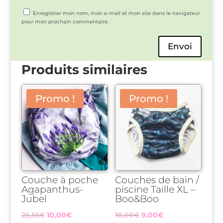
Enregistrer mon nom, mon e-mail et mon site dans le navigateur
pour mon prochain commentaire.
Envoi
Produits similaires
Promo !
Promo !
Couche à poche
Couches de bain /
Agapanthus-
piscine Taille XL –
Jubel
Boo&Boo
Le
Le
Le
Le
25,55
€
10,00
€
18,00
€
9,00
€