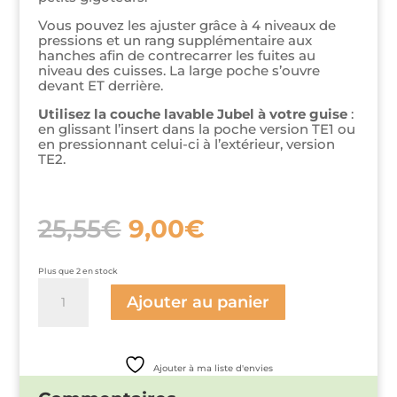
Vous pouvez les ajuster grâce à 4 niveaux de
pressions et un rang supplémentaire aux
hanches afin de contrecarrer les fuites au
niveau des cuisses. La large poche s’ouvre
devant ET derrière.
Utilisez la couche lavable Jubel à votre guise
:
en glissant l’insert dans la poche version TE1 ou
en pressionnant celui-ci à l’extérieur, version
TE2.
Le
Le
25,55
€
9,00
€
prix
prix
initial
actuel
était :
est :
Plus que 2 en stock
25,55€.
9,00€.
quantité
de
Ajouter au panier
Couche
à
poche
Sonnenuntergang
Ajouter à ma liste d'envies
-
Jubel