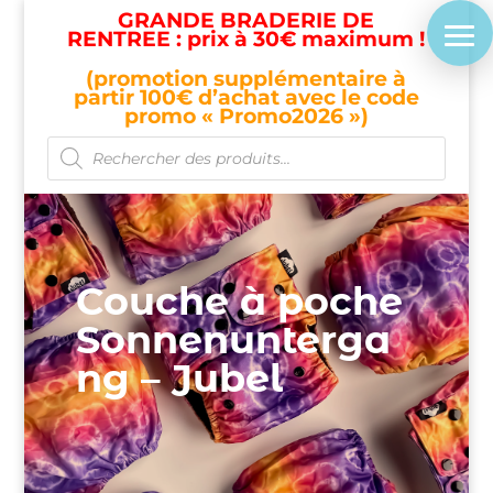
GRANDE BRADERIE DE
RENTREE : prix à 30€ maximum !
(promotion supplémentaire à
partir 100€ d’achat avec le code
promo « Promo2026 »)
Recherche
de
produits
Couche à poche
Sonnenunterga
ng – Jubel