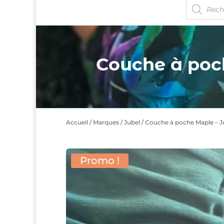
Recherche
de
produits
Couche à poc
Accueil
/
Marques
/
Jubel
/ Couche à poche Maple – J
Promo !