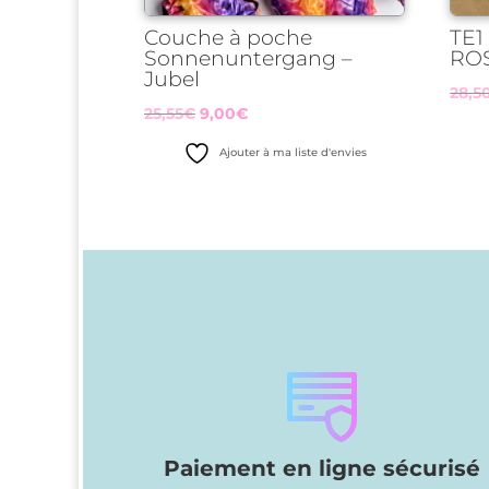
Couche à poche
TE1
Sonnenuntergang –
RO
Jubel
28,5
Le
Le
25,55
€
9,00
€
prix
prix
Ajouter à ma liste d'envies
initial
actuel
était :
est :
25,55€.
9,00€.
Paiement en ligne sécurisé