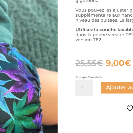
gigoteurs.
Vous pouvez les ajuster g
supplémentaire aux hanche
niveau des cuisses. La lar
Utilisez la couche lavabl
dans la poche version TE1 
version TE2.
Le
25,55
€
9,00
€
prix
initial
était :
Plus que 2 en stock
25,55€
quantité
de
Ajouter a
Couche
à
poche
Maple
-
Jubel