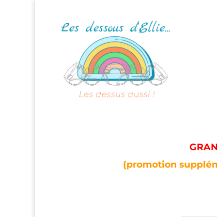
GRAND
(promotion supplém