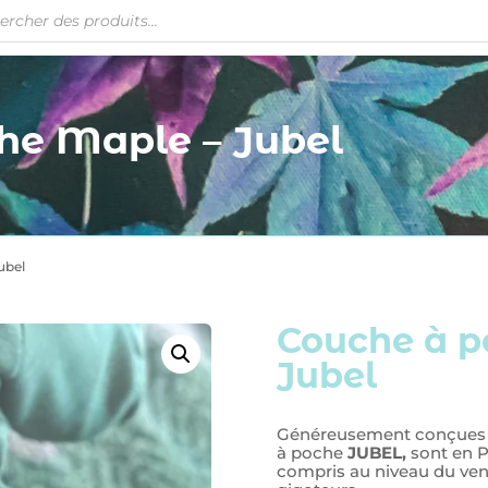
he Maple – Jubel
ubel
Couche à p
Jubel
Généreusement conçues po
à poche
JUBEL,
sont en P
compris au niveau du ventr