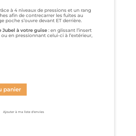
râce à 4 niveaux de pressions et un rang
s afin de contrecarrer les fuites au
ge poche s’ouvre devant ET derrière.
e Jubel à votre guise
: en glissant l’insert
ou en pressionnant celui-ci à l’extérieur,
Le
prix
actuel
est :
.
9,00€.
u panier
Ajouter à ma liste d'envies