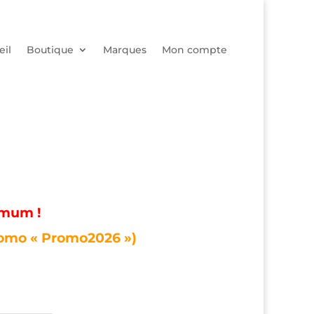
eil
Boutique
Marques
Mon compte
imum !
romo « Promo2026 »)