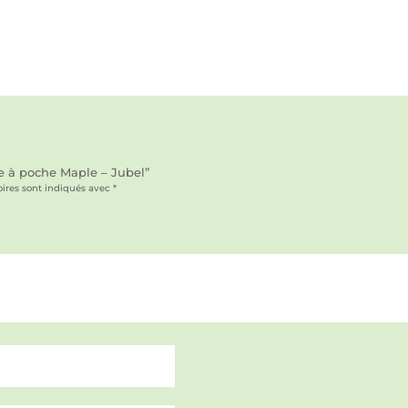
he à poche Maple – Jubel”
ires sont indiqués avec
*