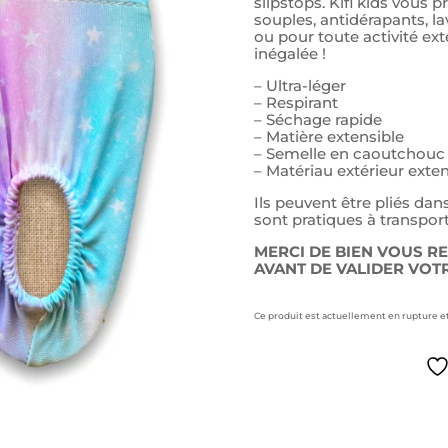
slipstops. Kifi kids vous
souples, antidérapants, la
ou pour toute activité ex
inégalée !
– Ultra-léger
– Respirant
– Séchage rapide
– Matière extensible
– Semelle en caoutchouc
– Matériau extérieur exte
Ils peuvent être pliés dan
sont pratiques à transpor
MERCI DE BIEN VOUS R
AVANT DE VALIDER VO
Ce produit est actuellement en rupture et