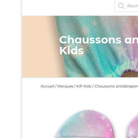
Recherche
de
produits
Chaussons ant
Kids
Accueil
/
Marques
/
Kifi Kids
/ Chaussons antidérapant