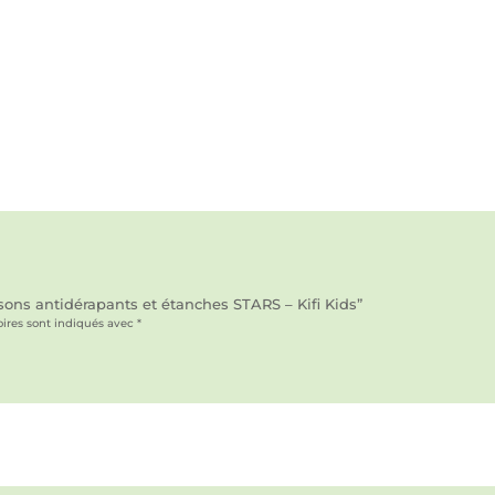
ssons antidérapants et étanches STARS – Kifi Kids”
ires sont indiqués avec
*