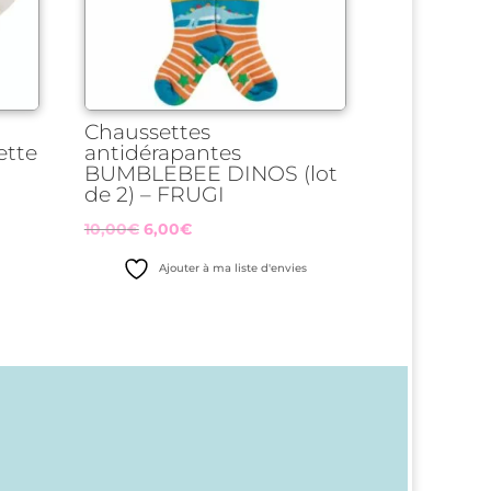
Chaussettes
ette
antidérapantes
BUMBLEBEE DINOS (lot
de 2) – FRUGI
Le
Le
10,00
€
6,00
€
s
prix
prix
Ajouter à ma liste d'envies
initial
actuel
était :
est :
10,00€.
6,00€.