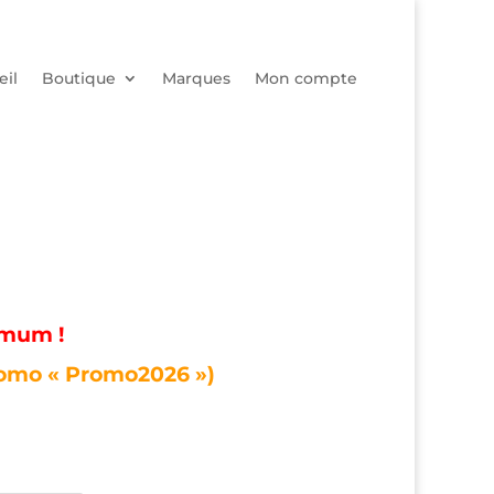
eil
Boutique
Marques
Mon compte
imum !
romo « Promo2026 »)