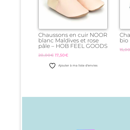
Chaussons en cuir NOOR
Cha
blanc Maldives et rose
bio
pâle – HOB FEEL GOODS
15,0
Le
Le
20,00
€
17,50
€
prix
prix
Ajouter à ma liste d'envies
initial
actuel
était :
est :
20,00€.
17,50€.