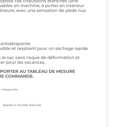
 propose ces chaussons étanches ultra
vables en machine, à porter en intérieur
térieure, avec une sensation de pieds nus
 antidérapante
nsible et respirant pour un séchage rapide
s le sac sans risque de déformation et
ter pour les vacances.
EPORTER AU TABLEAU DE MESURE
TRE COMMANDE.
 indisponible.
Ajouter à ma liste d'envies