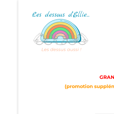
GRAND
(promotion supplém