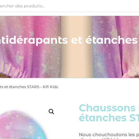
idérapants et étanches 
s et étanches STARS – Kifi Kids
Chaussons 
étanches ST
Nous chouchoutons les pe