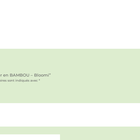
ster en BAMBOU – Bloomi”
ires sont indiqués avec
*