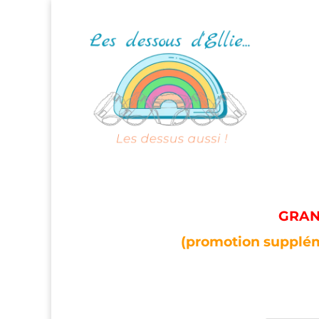
GRAND
(promotion supplém