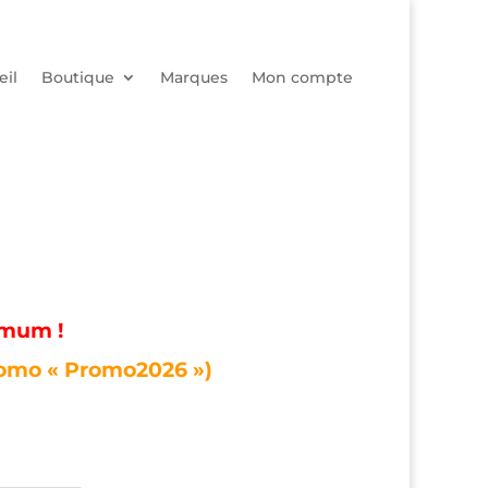
eil
Boutique
Marques
Mon compte
imum !
romo « Promo2026 »)