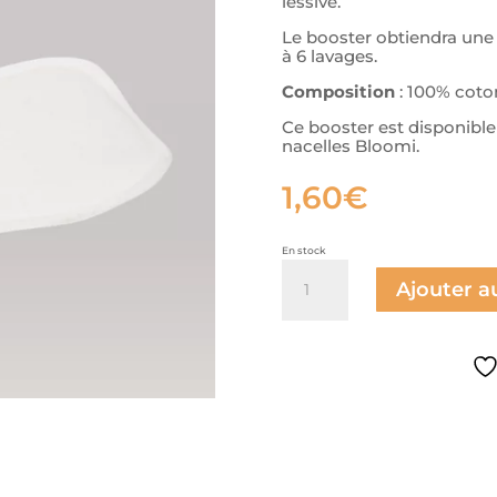
lessive.
Le booster obtiendra une
à 6 lavages.
Composition
: 100% coton
Ce booster est disponible e
nacelles Bloomi.
1,60
€
En stock
quantité
de
Ajouter a
Booster
en
BAMBOU
-
Bloomi