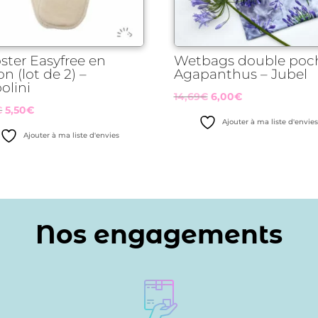
ster Easyfree en
Wetbags double poc
n (lot de 2) –
Agapanthus – Jubel
olini
Le
Le
14,69
€
6,00
€
Le
Le
€
5,50
€
prix
prix
Ajouter à ma liste d'envie
prix
prix
initial
actuel
Ajouter à ma liste d'envies
initial
actuel
était :
est :
était :
est :
14,69€.
6,00€.
9,10€.
5,50€.
Nos engagements