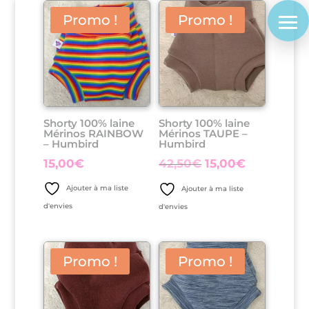
Promo !
Promo !
Shorty 100% laine
Shorty 100% laine
Mérinos RAINBOW
Mérinos TAUPE –
– Humbird
Humbird
Le
Le
15,00
€
42,50
€
15,00
€
prix
prix
Ajouter à ma liste
Ajouter à ma liste
initial
actuel
d'envies
d'envies
était :
est :
42,50€.
15,00€.
Promo !
Promo !