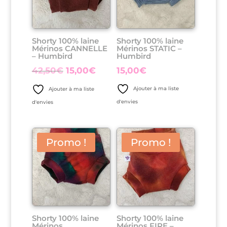
Shorty 100% laine
Shorty 100% laine
Mérinos CANNELLE
Mérinos STATIC –
– Humbird
Humbird
Le
Le
42,50
€
15,00
€
15,00
€
prix
prix
Ajouter à ma liste
Ajouter à ma liste
initial
actuel
d'envies
d'envies
était :
est :
42,50€.
15,00€.
Promo !
Promo !
Shorty 100% laine
Shorty 100% laine
Mérinos
Mérinos FIRE –