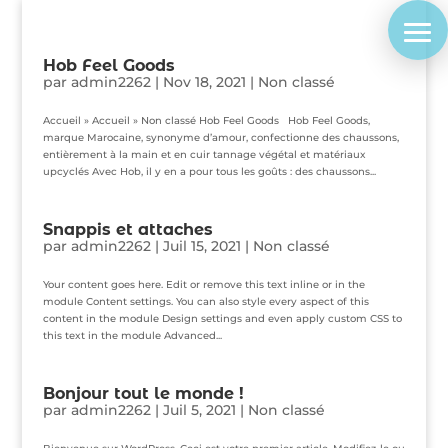
Hob Feel Goods
par
admin2262
|
Nov 18, 2021
|
Non classé
Accueil » Accueil » Non classé Hob Feel Goods Hob Feel Goods,
marque Marocaine, synonyme d’amour, confectionne des chaussons,
entièrement à la main et en cuir tannage végétal et matériaux
upcyclés Avec Hob, il y en a pour tous les goûts : des chaussons...
Snappis et attaches
par
admin2262
|
Juil 15, 2021
|
Non classé
Your content goes here. Edit or remove this text inline or in the
module Content settings. You can also style every aspect of this
content in the module Design settings and even apply custom CSS to
this text in the module Advanced...
Bonjour tout le monde !
par
admin2262
|
Juil 5, 2021
|
Non classé