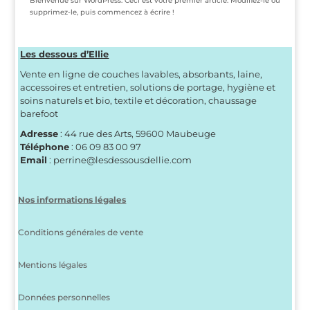
Bienvenue sur WordPress. Ceci est votre premier article. Modifiez-le ou
supprimez-le, puis commencez à écrire !
Les dessous d’Ellie
Vente en ligne de couches lavables, absorbants, laine,
accessoires et entretien, solutions de portage, hygiène et
soins naturels et bio, textile et décoration, chaussage
barefoot
Adresse
: 44 rue des Arts, 59600 Maubeuge
Téléphone
: 06 09 83 00 97
Email
: perrine@lesdessousdellie.com
Nos informations légales
Conditions générales de vente
Mentions légales
Données personnelles