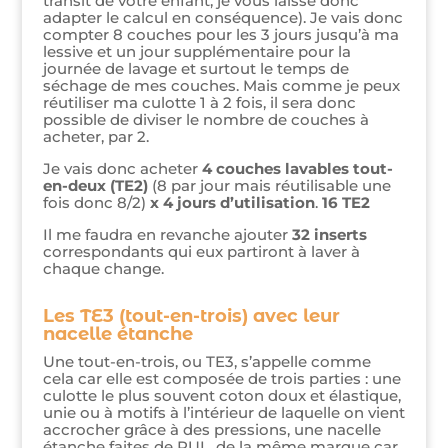
transit de votre enfant, je vous laisse donc
adapter le calcul en conséquence). Je vais donc
compter 8 couches pour les 3 jours jusqu’à ma
lessive et un jour supplémentaire pour la
journée de lavage et surtout le temps de
séchage de mes couches. Mais comme je peux
réutiliser ma culotte 1 à 2 fois, il sera donc
possible de diviser le nombre de couches à
acheter, par 2.
Je vais donc acheter
4 couches lavables tout-
en-deux (TE2)
(8 par jour mais réutilisable une
fois donc 8/2)
x 4 jours d’utilisation
.
16 TE2
Il me faudra en revanche ajouter
32 inserts
correspondants qui eux partiront à laver à
chaque change.
Les TE3 (tout-en-trois) avec leur
nacelle étanche
Une tout-en-trois, ou TE3, s’appelle comme
cela car elle est composée de trois parties : une
culotte le plus souvent coton doux et élastique,
unie ou à motifs à l’intérieur de laquelle on vient
accrocher grâce à des pressions, une nacelle
étanche faites de PUL, de la même marque car