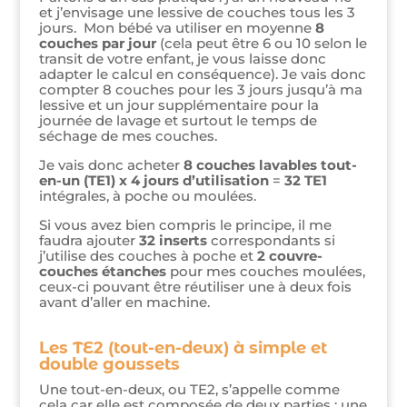
et j’envisage une lessive de couches tous les 3
jours. Mon bébé va utiliser en moyenne
8
couches par jour
(cela peut être 6 ou 10 selon le
transit de votre enfant, je vous laisse donc
adapter le calcul en conséquence). Je vais donc
compter 8 couches pour les 3 jours jusqu’à ma
lessive et un jour supplémentaire pour la
journée de lavage et surtout le temps de
séchage de mes couches.
Je vais donc acheter
8 couches lavables tout-
en-un (TE1) x 4 jours d’utilisation
=
32 TE1
intégrales, à poche ou moulées.
Si vous avez bien compris le principe, il me
faudra ajouter
32 inserts
correspondants si
j’utilise des couches à poche et
2 couvre-
couches étanches
pour mes couches moulées,
ceux-ci pouvant être réutiliser une à deux fois
avant d’aller en machine.
Les TE2 (tout-en-deux) à simple et
double goussets
Une tout-en-deux, ou TE2, s’appelle comme
cela car elle est composée de deux parties : une