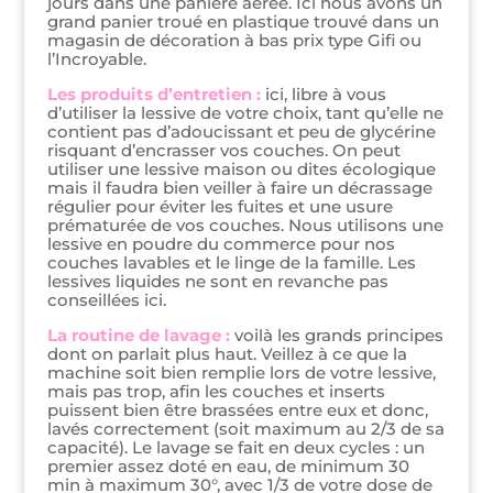
jours dans une panière aérée. Ici nous avons un
grand panier troué en plastique trouvé dans un
magasin de décoration à bas prix type Gifi ou
l’Incroyable.
Les produits d’entretien :
ici, libre à vous
d’utiliser la lessive de votre choix, tant qu’elle ne
contient pas d’adoucissant et peu de glycérine
risquant d’encrasser vos couches. On peut
utiliser une lessive maison ou dites écologique
mais il faudra bien veiller à faire un décrassage
régulier pour éviter les fuites et une usure
prématurée de vos couches. Nous utilisons une
lessive en poudre du commerce pour nos
couches lavables et le linge de la famille. Les
lessives liquides ne sont en revanche pas
conseillées ici.
La routine de lavage :
voilà les grands principes
dont on parlait plus haut. Veillez à ce que la
machine soit bien remplie lors de votre lessive,
mais pas trop, afin les couches et inserts
puissent bien être brassées entre eux et donc,
lavés correctement (soit maximum au 2/3 de sa
capacité). Le lavage se fait en deux cycles : un
premier assez doté en eau, de minimum 30
min à maximum 30°, avec 1/3 de votre dose de