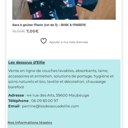
Sacs à goûter Marin (lot de 3) – ROSE & MARINE
Le
Le
16,50
€
7,00
€
prix
prix
Ajouter à ma liste d'envies
initial
actuel
était :
est :
16,50€.
7,00€.
Les dessous d’Ellie
Vente en ligne de couches lavables, absorbants, laine,
accessoires et entretien, solutions de portage, hygiène et
soins naturels et bio, textile et décoration, chaussage
barefoot
Adresse
: 44 rue des Arts, 59600 Maubeuge
Téléphone
: 06 09 83 00 97
Email
: perrine@lesdessousdellie.com
Nos informations légales