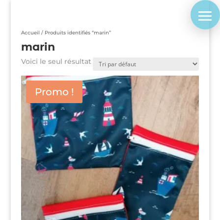
Accueil
/ Produits identifiés “marin”
marin
Voici le seul résultat
Promo !