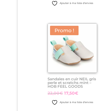
prix
prix
Ajouter à ma liste d'envies
initial
actuel
était :
est :
20,00€.
17,50€.
Promo !
Sandales en cuir NEIL gris
perle et scratchs mint –
HOB FEEL GOODS
Le
Le
22,00
€
17,50
€
prix
prix
Ajouter à ma liste d'envies
initial
actuel