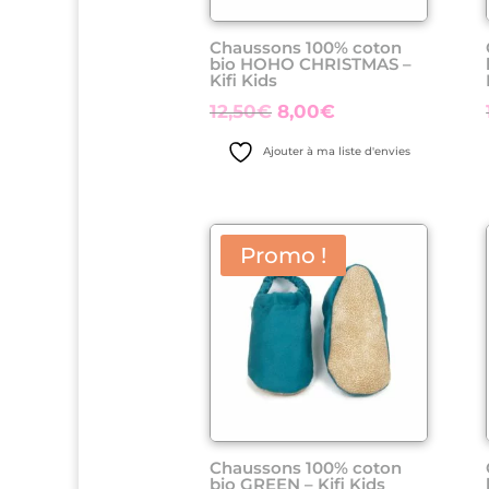
Chaussons 100% coton
bio HOHO CHRISTMAS –
Kifi Kids
Le
Le
12,50
€
8,00
€
prix
prix
Ajouter à ma liste d'envies
initial
actuel
était :
est :
12,50€.
8,00€.
Promo !
Chaussons 100% coton
bio GREEN – Kifi Kids