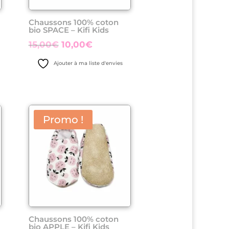
Chaussons 100% coton
bio SPACE – Kifi Kids
Le
Le
15,00
€
10,00
€
prix
prix
Ajouter à ma liste d'envies
initial
actuel
était :
est :
15,00€.
10,00€.
Promo !
Chaussons 100% coton
bio APPLE – Kifi Kids