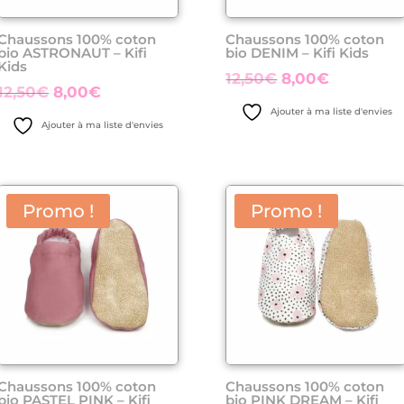
Chaussons 100% coton
Chaussons 100% coton
bio ASTRONAUT – Kifi
bio DENIM – Kifi Kids
Kids
Le
Le
12,50
€
8,00
€
Le
Le
12,50
€
8,00
€
prix
prix
prix
prix
Ajouter à ma liste d'envies
initial
actuel
Ajouter à ma liste d'envies
initial
actuel
était :
est :
était :
est :
12,50€.
8,00€.
12,50€.
8,00€.
Promo !
Promo !
Chaussons 100% coton
Chaussons 100% coton
bio PASTEL PINK – Kifi
bio PINK DREAM – Kifi