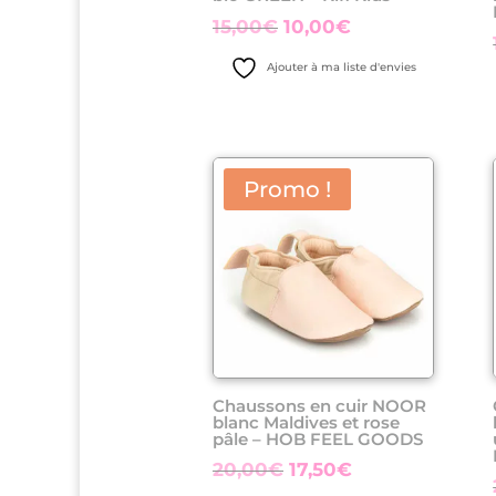
Le
Le
15,00
€
10,00
€
prix
prix
Ajouter à ma liste d'envies
initial
actuel
était :
est :
15,00€.
10,00€.
Promo !
Chaussons en cuir NOOR
blanc Maldives et rose
pâle – HOB FEEL GOODS
Le
Le
20,00
€
17,50
€