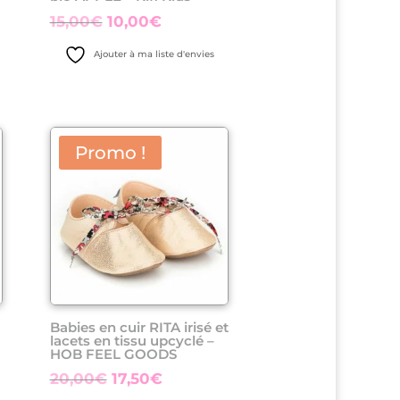
Le
Le
15,00
€
10,00
€
prix
prix
Ajouter à ma liste d'envies
initial
actuel
était :
est :
15,00€.
10,00€.
Promo !
Babies en cuir RITA irisé et
lacets en tissu upcyclé –
HOB FEEL GOODS
Le
Le
20,00
€
17,50
€