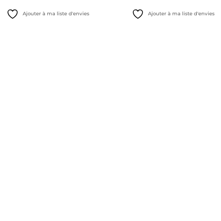
prix
prix
prix
prix
Ajouter à ma liste d'envies
Ajouter à ma liste d'envies
initial
actuel
initial
actuel
était :
est :
était :
est :
22,00€.
17,50€.
22,00€.
17,50€.