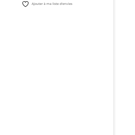
prix
prix
Ajouter à ma liste d'envies
initial
actuel
était :
est :
20,00€.
17,50€.