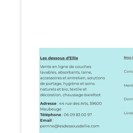
était :
est :
22,00€.
17,50€.
Nos 
Les dessous d’Ellie
Vente en ligne de couches
Cond
lavables, absorbants, laine,
accessoires et entretien, solutions
de portage, hygiène et soins
Ment
naturels et bio, textile et
décoration, chaussage barefoot
Donn
Adresse
: 44 rue des Arts, 59600
Maubeuge
Livra
Téléphone
: 06 09 83 00 97
Email
:
perrine@lesdessousdellie.com