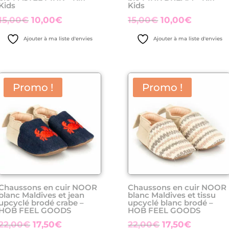
Kids
Kids
Le
Le
Le
Le
15,00
€
10,00
€
15,00
€
10,00
€
prix
prix
prix
prix
Ajouter à ma liste d'envies
Ajouter à ma liste d'envies
initial
actuel
initial
actuel
était :
est :
était :
est :
15,00€.
10,00€.
15,00€.
10,00€.
Promo !
Promo !
Chaussons en cuir NOOR
Chaussons en cuir NOOR
blanc Maldives et jean
blanc Maldives et tissu
upcyclé brodé crabe –
upcyclé blanc brodé –
HOB FEEL GOODS
HOB FEEL GOODS
Le
Le
Le
Le
22,00
€
17,50
€
22,00
€
17,50
€