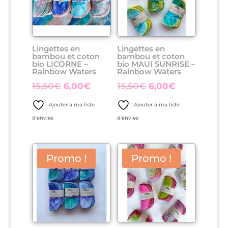
Lingettes en
Lingettes en
bambou et coton
bambou et coton
bio LICORNE –
bio MAUI SUNRISE –
Rainbow Waters
Rainbow Waters
Le
Le
Le
Le
15,50
€
6,00
€
15,50
€
6,00
€
prix
prix
prix
prix
Ajouter à ma liste
Ajouter à ma liste
initial
actuel
initial
actuel
d'envies
d'envies
était :
est :
était :
est :
15,50€.
6,00€.
15,50€.
6,00€.
Promo !
Promo !