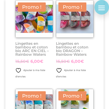
Promo !
Promo !
Lingettes en
Lingettes en
bambou et coton
bambou et coton
bio ARC EN CIEL –
bio DRAGON –
Rainbow Waters
Rainbow Waters
Le
Le
Le
Le
15,50
€
6,00
€
15,50
€
6,00
€
prix
prix
prix
prix
Ajouter à ma liste
Ajouter à ma liste
initial
actuel
initial
actuel
d'envies
d'envies
était :
est :
était :
est :
15,50€.
6,00€.
15,50€.
6,00€.
Promo !
Promo !