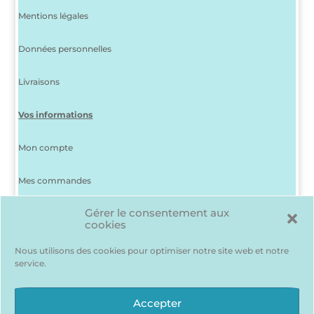
Mentions légales
Données personnelles
Livraisons
Vos informations
Mon compte
Mes commandes
Gérer le consentement aux
J’ai perdu mon mot de passe
cookies
Déconnexion
Nous utilisons des cookies pour optimiser notre site web et notre
service.
Ma liste d’envies
Des produits me plaisent mais je suis indécis(e) ? Pas de
Accepter
problème, pour les garder en mémoire…