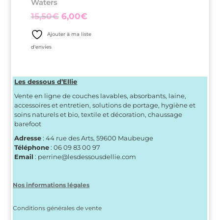
Waters
Le
Le
15,50
€
6,00
€
prix
prix
Ajouter à ma liste
initial
actuel
d'envies
était :
est :
15,50€.
6,00€.
Les dessous d’Ellie
Vente en ligne de couches lavables, absorbants, laine,
accessoires et entretien, solutions de portage, hygiène et
soins naturels et bio, textile et décoration, chaussage
barefoot
Adresse
: 44 rue des Arts, 59600 Maubeuge
Téléphone
: 06 09 83 00 97
Email
: perrine@lesdessousdellie.com
Nos informations légales
Conditions générales de vente