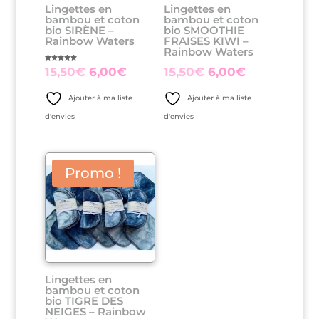
Lingettes en
Lingettes en
bambou et coton
bambou et coton
bio SIRÈNE –
bio SMOOTHIE
Rainbow Waters
FRAISES KIWI –
Rainbow Waters
Note
Le
Le
Le
Le
15,50
€
6,00
€
15,50
€
6,00
€
5.00
sur 5
prix
prix
prix
prix
Ajouter à ma liste
Ajouter à ma liste
initial
actuel
initial
actuel
d'envies
d'envies
était :
est :
était :
est :
15,50€.
6,00€.
15,50€.
6,00€.
Promo !
Lingettes en
bambou et coton
bio TIGRE DES
NEIGES – Rainbow